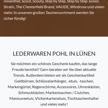
reisenthel, Scout, Scouty, Step by Step, Step by Step Junior,
Stratic, The Chesterfield Brand, VAUDE, Windrose und vielen
mehr. In unserem großen Taschensortiment werden Sie
sicher fündig!
LEDERWAREN POHL IN LÜNEN
Sie möchten ein schönes Geschenk kaufen, das lange
Freude bereitet? Gern beraten wir Sie über aktuelle
Trends. Außerdem bieten wir als Geschenkartikel:
Geldbörsen, Schlüsselanhänger, -etuis, -taschen,
Markengürtel, Regenschirme, Accessoires, Uhrenkästen,
Schmuckkästen, Markentaschen / Clutches,
Manicureetuis, Visitenkartenetuis, Tischtaschenhalter
und vieles mehr!