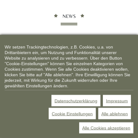
NEWS
Wir setzen Trackingtechnologien, z.B. Cookies, u.a. von
Drittanbietern ein, um Nutzung und Funktionalität unserer
Website zu analysieren und zu verbessern. Über den Button
"Cookie-Einstellungen" können Sie einzelnen Kategorien von
Cookies zustimmen. Wenn Sie alle Cookies deaktivieren wollen,
klicken Sie bitte auf "Alle ablehnen". Ihre Einwilligung können Sie
jederzeit, mit Wirkung für die Zukunft widerrufen oder Ihre
gewählten Einstellungen ändern.
PASTELLTÖNE | SORBETFARBEN | PISTAZIE |
Datenschutzerklärung
Impressum
VANILLE | ROSÉ | HIMMELBLAU |
01
LEICHTIGKEIT | SOMMERLOOK
Cookie Einstellungen
Alle ablehnen
ICE CREAM PASTELS
AUG
Zarte Softeisfarben bringen Frische und
Alle Cookies akzeptieren
Leichtigkeit in die Taschenmode. Sanfte