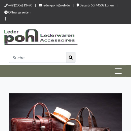
+49 (2306) 13470
|
leder-pohl@web.de
|
Bergstr. 50, 44532 Lünen
|
Öffnungszeiten